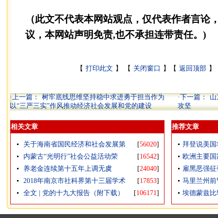
（此文不代表本网站观点，仅代表作者言论
议，本网站声明免责,也不承担连带责任。)
【
打印此文
】 【
关闭窗口
】【
返回顶部
】 
·上一篇：
树牢底线思维坚持稳中求进勇于担当作为
·下一篇：
山
以“三严三实”作风推动经济社会发展和党的建设
攻坚
相关文章
推荐文章
关于海南省国民经济和社会发展第
[
56020
]
拜登说美国
内蒙古“光明行”社会公益活动荣
[
16542
]
欧洲主要国
养老金连续第十五年上调无虞
[
24040
]
雇黑恶强征
2018年南京市社科界第十三届学术
[
17853
]
马里兰州前
全文 | 党的十九大报告（附下载）
[
106171
]
埃德蒙兹比较