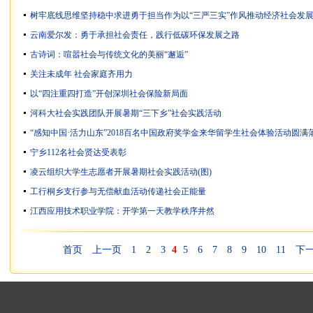
树牢底线思维坚持稳中求进勇于担当作为以“三严三实”作风推动经济社会发
云南爱尔发：勇于承担社会责任，践行低碳环保发展之路
古诗词：喧嚣社会与传统文化的美丽“邂逅”
关注未成年 社会家庭齐用力
以“四注重四打造”开创深圳社会保险新局面
河科大社会实践团队开展暑期“三下乡”社会实践活动
“感知中国·活力山东”2018百名中国政府奖学金来华留学生社会体验活动圆满
宁乡112名社会贤达受表彰
凌云组织大学生志愿者开展暑期社会实践活动(图)
工行桐乡支行参与无偿献血活动传递社会正能量
江西应用技术职业学院：开学第一天教学秩序井然
首页
上一页
1
2
3
4
5
6
7
8
9
10
11
下